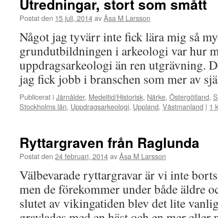
Utredningar, stort som smått
Postat den
15 juli, 2014
av
Åsa M Larsson
Något jag tyvärr inte fick lära mig så m
grundutbildningen i arkeologi var hur 
uppdragsarkeologi än ren utgrävning. Det
jag fick jobb i branschen som mer av s
Publicerat i
Järnålder
,
Medeltid/Historisk
,
Närke
,
Östergötland
,
S
Stockholms län
,
Uppdragsarkeologi
,
Uppland
,
Västmanland
|
1 
Ryttargraven från Raglunda
Postat den
24 februari, 2014
av
Åsa M Larsson
Välbevarade ryttargravar är vi inte bor
men de förekommer under både äldre och
slutet av vikingatiden blev det lite vanli
gravlades med en häst och en mer eller