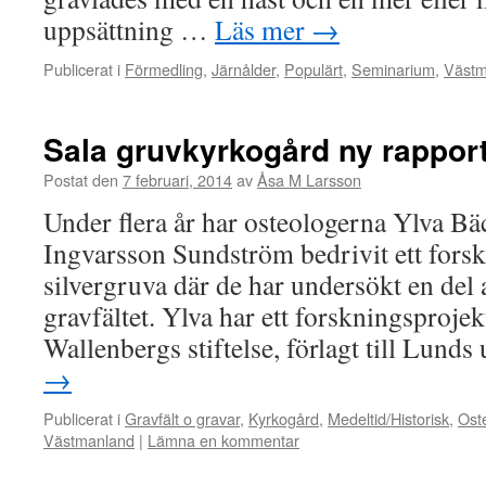
uppsättning …
Läs mer
→
Publicerat i
Förmedling
,
Järnålder
,
Populärt
,
Seminarium
,
Västm
Sala gruvkyrkogård ny rappor
Postat den
7 februari, 2014
av
Åsa M Larsson
Under flera år har osteologerna Ylva B
Ingvarsson Sundström bedrivit ett forsk
silvergruva där de har undersökt en del
gravfältet. Ylva har ett forskningsprojek
Wallenbergs stiftelse, förlagt till Lunds
→
Publicerat i
Gravfält o gravar
,
Kyrkogård
,
Medeltid/Historisk
,
Ost
Västmanland
|
Lämna en kommentar