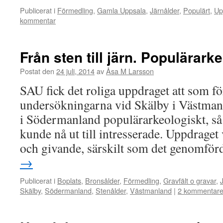
Publicerat i
Förmedling
,
Gamla Uppsala
,
Järnålder
,
Populärt
,
Up
kommentar
Från sten till järn. Populärark
Postat den
24 juli, 2014
av
Åsa M Larsson
SAU fick det roliga uppdraget att som f
undersökningarna vid Skälby i Västman
i Södermanland populärarkeologiskt, så a
kunde nå ut till intresserade. Uppdraget
och givande, särskilt som det genomför
→
Publicerat i
Boplats
,
Bronsålder
,
Förmedling
,
Gravfält o gravar
,
Skälby
,
Södermanland
,
Stenålder
,
Västmanland
|
2 kommentare