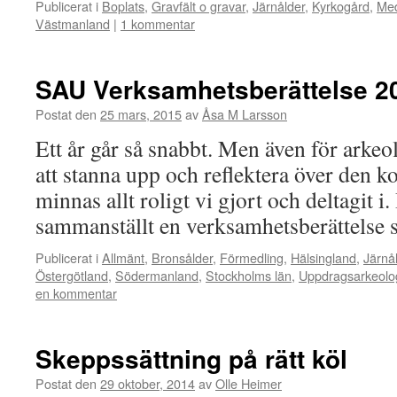
Publicerat i
Boplats
,
Gravfält o gravar
,
Järnålder
,
Kyrkogård
,
Med
Västmanland
|
1 kommentar
SAU Verksamhetsberättelse 2
Postat den
25 mars, 2015
av
Åsa M Larsson
Ett år går så snabbt. Men även för arkeo
att stanna upp och reflektera över den k
minnas allt roligt vi gjort och deltagit i.
sammanställt en verksamhetsberättelse
Publicerat i
Allmänt
,
Bronsålder
,
Förmedling
,
Hälsingland
,
Järnå
Östergötland
,
Södermanland
,
Stockholms län
,
Uppdragsarkeolo
en kommentar
Skeppssättning på rätt köl
Postat den
29 oktober, 2014
av
Olle Heimer