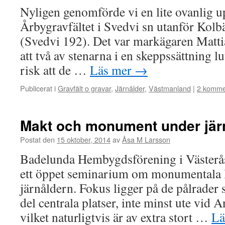
Nyligen genomförde vi en lite ovanlig u
Årbygravfältet i Svedvi sn utanför Kol
(Svedvi 192). Det var markägaren Matti
att två av stenarna i en skeppssättning lu
risk att de …
Läs mer
→
Publicerat i
Gravfält o gravar
,
Järnålder
,
Västmanland
|
2 komme
Makt och monument under jär
Postat den
15 oktober, 2014
av
Åsa M Larsson
Badelunda Hembygdsförening i Västerås
ett öppet seminarium om monumentala 
järnåldern. Fokus ligger på de pålrade
del centrala platser, inte minst ute vid 
vilket naturligtvis är av extra stort …
Lä