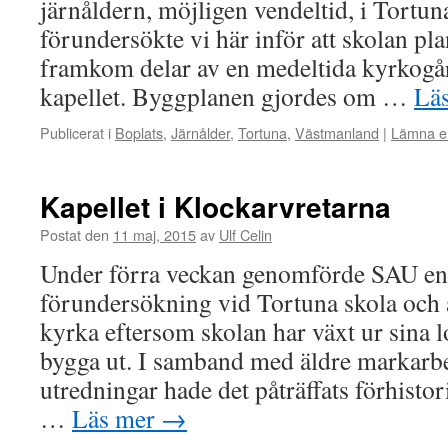
järnåldern, möjligen vendeltid, i Tortu
förundersökte vi här inför att skolan 
framkom delar av en medeltida kyrkogår
kapellet. Byggplanen gjordes om …
Lä
Publicerat i
Boplats
,
Järnålder
,
Tortuna
,
Västmanland
|
Lämna e
Kapellet i Klockarvretarna
Postat den
11 maj, 2015
av
Ulf Celin
Under förra veckan genomförde SAU en
förundersökning vid Tortuna skola och a
kyrka eftersom skolan har växt ur sina 
bygga ut. I samband med äldre markarb
utredningar hade det påträffats förhisto
…
Läs mer
→