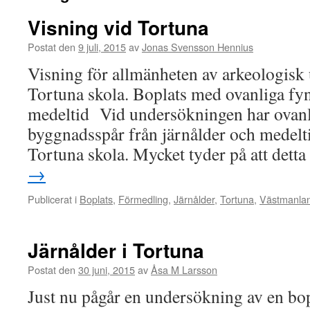
Visning vid Tortuna
Postat den
9 juli, 2015
av
Jonas Svensson Hennius
Visning för allmänheten av arkeologisk
Tortuna skola. Boplats med ovanliga fyn
medeltid Vid undersökningen har ovanl
byggnadsspår från järnålder och medel
Tortuna skola. Mycket tyder på att dett
→
Publicerat i
Boplats
,
Förmedling
,
Järnålder
,
Tortuna
,
Västmanla
Järnålder i Tortuna
Postat den
30 juni, 2015
av
Åsa M Larsson
Just nu pågår en undersökning av en bop