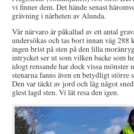
vi finner dem. Det hände senast härom
grävning i närheten av Alunda.
Vår närvaro är påkallad av ett antal gra
undersökas och tas bort innan väg 288 
ingen brist på sten på den lilla moränry
intrycket ser ut som vilken backe som hel
idogt rensande har dock vissa mönster 
stenarna fanns även en betydligt större s
Den var täckt av jord och låg något sneds
glest lagd sten. Vi lät resa den igen.