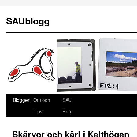
SAUblogg
Bloggen
Om och
SAU
Gå
Tips
Hem
till
innehåll
Skärvor och kärl i Kelthögen