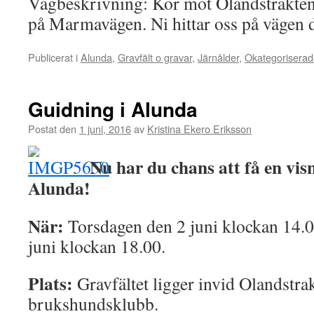
Vägbeskrivning: Kör mot Olandstrakte
på Marmavägen. Ni hittar oss på vägen d
Publicerat i
Alunda
,
Gravfält o gravar
,
Järnålder
,
Okategoriserad
Guidning i Alunda
Postat den
1 juni, 2016
av
Kristina Ekero Eriksson
Nu har du chans att få en visn
Alunda!
När:
Torsdagen den 2 juni klockan 14.0
juni klockan 18.00.
Plats:
Gravfältet ligger invid Olandstra
brukshundsklubb.