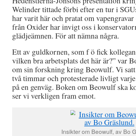
Hedenstierna-Jonsons presentation krin
Welinder tittade förbi efter en tur i SGU
har varit här och pratat om vapengrava
från Oxider har invigt oss i konservat
glädjeämnen. För att nämna några.
Ett av guldkornen, som f ö fick kollegan 
vilken bra arbetsplats det här är?” var 
om sin forskning kring Beowulf. Vi satt
två timmar och protesterade livligt varj
på en genväg. Boken om Beowulf ska k
ser vi verkligen fram emot.
Insikter om Beowulf, av Bo 