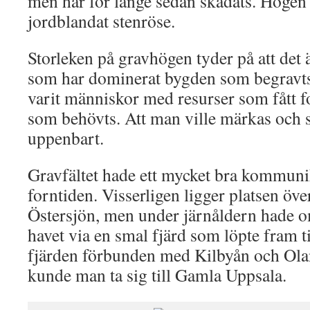
men har för länge sedan skadats. Högen
jordblandat stenröse.
Storleken på gravhögen tyder på att det 
som har dominerat bygden som begravts
varit människor med resurser som fått fol
som behövts. Att man ville märkas och s
uppenbart.
Gravfältet hade ett mycket bra kommuni
forntiden. Visserligen ligger platsen öve
Östersjön, men under järnåldern hade 
havet via en smal fjärd som löpte fram t
fjärden förbunden med Kilbyån och Ol
kunde man ta sig till Gamla Uppsala.