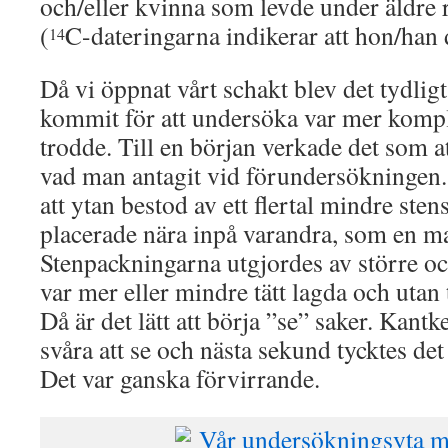
och/eller kvinna som levde under äldre 
(
C-dateringarna indikerar att hon/han 
14
Då vi öppnat vårt schakt blev det tydligt
kommit för att undersöka var mer kompli
trodde. Till en början verkade det som a
vad man antagit vid förundersökningen.
att ytan bestod av ett flertal mindre ste
placerade nära inpå varandra, som en ma
Stenpackningarna utgjordes av större o
var mer eller mindre tätt lagda och utan
Då är det lätt att börja ”se” saker. Kant
svåra att se och nästa sekund tycktes det
Det var ganska förvirrande.