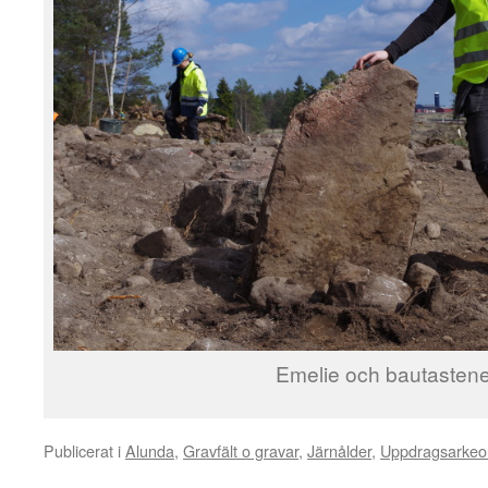
Emelie och bautasten
Publicerat i
Alunda
,
Gravfält o gravar
,
Järnålder
,
Uppdragsarkeol