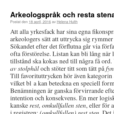
Arkeologspråk och resta sten
Postat den
18 april, 2016
av
Helena Hulth
Att alla yrkesfack har sina egna fikonsp
arkeologers sätt att uttrycka sig rymme
Sökandet efter det förflutna går via förf
ofta förstörelse. Listan kan bli lång nä
tillstånd ska kokas ned till några få ord.
av stolphål
och stöter titt som tätt på
fy
Till favorituttrycken hör även kategorin
vilket bl a kan beteckna en speciell for
Benämningen är ganska förvirrande eft
intention och konsekvens. En mer logis
kanske
rest, omkullfallen sten
, eller för
i registren:
(omkullfallen) rest sten.
Det ä