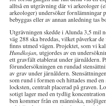
alltså en utgrävning där vi arkeologer (e
arkeologer) undersöker fornlämningar p
bebyggas eller av annan anledning tas bo
Utgrävningen skedde i Alunda 3,5 mil 
väg 288 ska breddas, vilket påverkar d
finns utmed vägen. Projektet, som vi ka
Hundkojan,
utgjordes av en undersöknin
ett gravfält etablerat under järnåldern. P
förundersökningen en rundad stensättnin
av grav under järnåldern. Stensättninge
som rund i formen och hittades med en st
locksten, centralt placerad på graven. Lo
sotigt lager med en tydlig koncentratio
ben kommer från en människa, möjligen