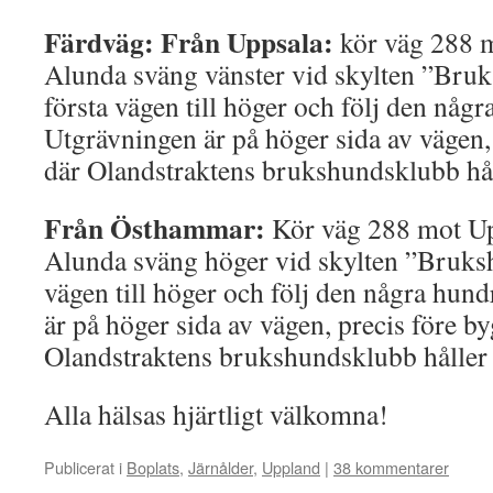
Färdväg: Från Uppsala:
kör väg 288 
Alunda sväng vänster vid skylten ”Bru
första vägen till höger och följ den någ
Utgrävningen är på höger sida av vägen,
där Olandstraktens brukshundsklubb håll
Från Östhammar:
Kör väg 288 mot Upp
Alunda sväng höger vid skylten ”Bruksh
vägen till höger och följ den några hun
är på höger sida av vägen, precis före 
Olandstraktens brukshundsklubb håller t
Alla hälsas hjärtligt välkomna!
Publicerat i
Boplats
,
Järnålder
,
Uppland
|
38 kommentarer