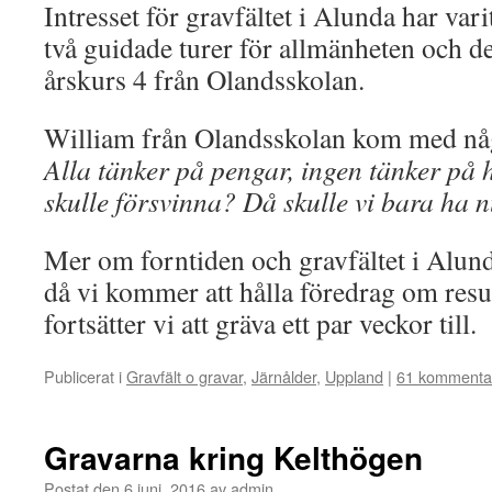
Intresset för gravfältet i Alunda har varit
två guidade turer för allmänheten och 
årskurs 4 från Olandsskolan.
William från Olandsskolan kom med någ
Alla tänker på pengar, ingen tänker på h
skulle försvinna? Då skulle vi bara ha n
Mer om forntiden och gravfältet i Alunda 
då vi kommer att hålla föredrag om resu
fortsätter vi att gräva ett par veckor till.
Publicerat i
Gravfält o gravar
,
Järnålder
,
Uppland
|
61 kommenta
Gravarna kring Kelthögen
Postat den
6 juni, 2016
av
admin