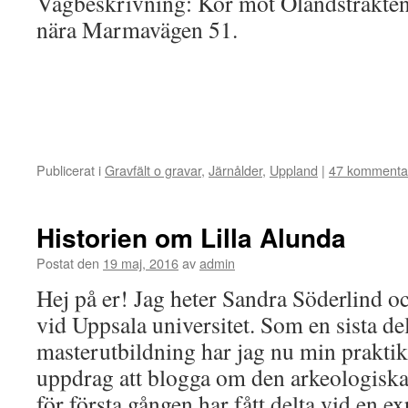
Vägbeskrivning: Kör mot Olandstrakte
nära Marmavägen 51.
Publicerat i
Gravfält o gravar
,
Järnålder
,
Uppland
|
47 kommenta
Historien om Lilla Alunda
Postat den
19 maj, 2016
av
admin
Hej på er! Jag heter Sandra Söderlind oc
vid Uppsala universitet. Som en sista de
masterutbildning har jag nu min praktik
uppdrag att blogga om den arkeologiska
för första gången har fått delta vid en e