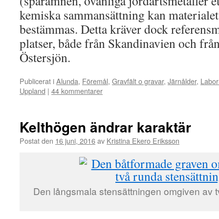
(spårämnen, ovanliga jordartsmetaller e
kemiska sammansättning kan materialet
bestämmas. Detta kräver dock referensm
platser, både från Skandinavien och frå
Östersjön.
Publicerat i
Alunda
,
Föremål
,
Gravfält o gravar
,
Järnålder
,
Labor
Uppland
|
44 kommentarer
Kelthögen ändrar karaktär
Postat den
16 juni, 2016
av
Kristina Ekero Eriksson
Den långsmala stensättningen omgiven av tv