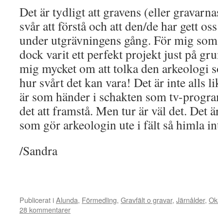
Det är tydligt att gravens (eller gravarn
svår att förstå och att den/de har gett o
under utgrävningens gång. För mig som 
dock varit ett perfekt projekt just på gru
mig mycket om att tolka den arkeologi 
hur svårt det kan vara! Det är inte alls lik
är som händer i schakten som tv-prog
det att framstå. Men tur är väl det. Det ä
som gör arkeologin ute i fält så himla in
/Sandra
Publicerat i
Alunda
,
Förmedling
,
Gravfält o gravar
,
Järnålder
,
Ok
28 kommentarer