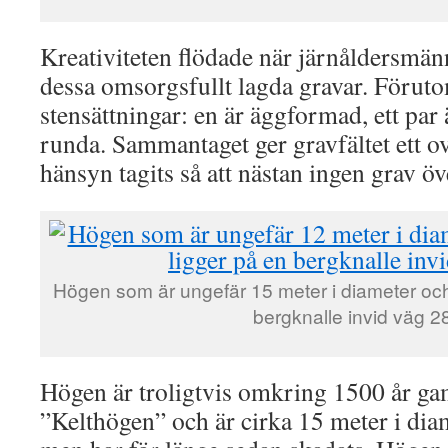
Kreativiteten flödade när järnåldersmä
dessa omsorgsfullt lagda gravar. Föruto
stensättningar: en är äggformad, ett par
runda. Sammantaget ger gravfältet ett ova
hänsyn tagits så att nästan ingen grav ö
Högen som är ungefär 15 meter i diameter och
bergknalle invid väg 2
Högen är troligtvis omkring 1500 år ga
”Kelthögen” och är cirka 15 meter i dia