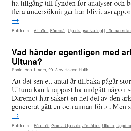
ha tillgång till fynden för analyser och 
flera undersökningar har blivit avrappo
→
Publicerat i
Allmänt
,
Föremål
,
Uppdragsarkeologi
|
Lämna en k
Vad händer egentligen med ar
Ultuna?
Postat den
1 mars, 2013
av
Helena Hulth
Att det sen ett antal år tillbaka pågår st
Ultuna kan knappast ha undgått någon s
Däremot har säkert en hel del av den ar
genererat gått en och annan förbi. Men
→
Publicerat i
Föremål
,
Gamla Uppsala
,
Järnålder
,
Ultuna
,
Uppdrag