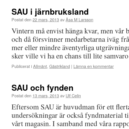
SAU i järnbruksland
Postat den
22 mars, 2013
av
Åsa M Larsson
Vintern må envist hänga kvar, men vår blir
och då försvinner medarbetarna iväg från
mer eller mindre äventyrliga utgrävninga
sker ville vi ha en chans till lite samva
Publicerat i
Allmänt
,
Gästrikland
|
Lämna en kommentar
SAU och fynden
Postat den
13 mars, 2013
av
Ulf Celin
Eftersom SAU är huvudman för ett flert
undersökningar är också fyndmaterial til
vårt magasin. I samband med våra rappo