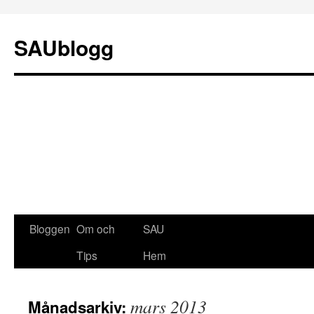
SAUblogg
Bloggen
Om och
SAU
Gå
Tips
Hem
till
innehåll
mars 2013
Månadsarkiv: