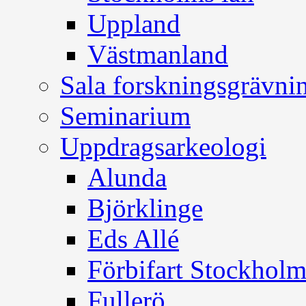
Uppland
Västmanland
Sala forskningsgrävni
Seminarium
Uppdragsarkeologi
Alunda
Björklinge
Eds Allé
Förbifart Stockhol
Fullerö