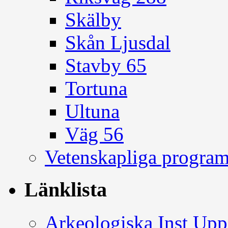
Skälby
Skån Ljusdal
Stavby 65
Tortuna
Ultuna
Väg 56
Vetenskapliga progra
Länklista
Arkeologiska Inst Upp