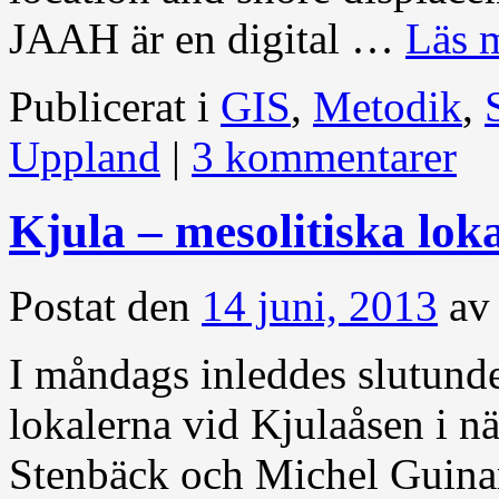
JAAH är en digital …
Läs 
Publicerat i
GIS
,
Metodik
,
Uppland
|
3 kommentarer
Kjula – mesolitiska lok
Postat den
14 juni, 2013
av
I måndags inleddes slutund
lokalerna vid Kjulaåsen i n
Stenbäck och Michel Guinar