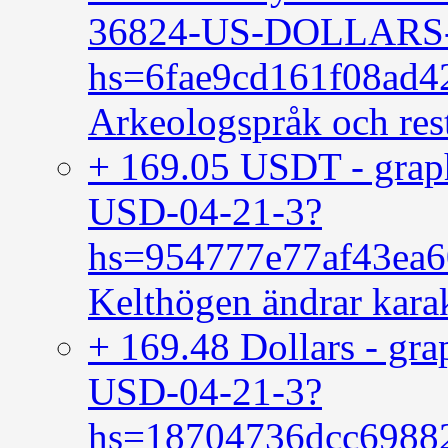
36824-US-DOLLARS-
hs=6fae9cd161f08ad
Arkeologspråk och rest
+ 169.05 USDT - gr
USD-04-21-3?
hs=954777e77af43ea
Kelthögen ändrar kara
+ 169.48 Dollars - 
USD-04-21-3?
hs=18704736dcc6988