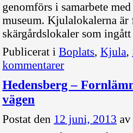
genomförs i samarbete med 
museum. Kjulalokalerna är
skärgårdslokaler som ingåt
Publicerat i
Boplats
,
Kjula
,
kommentarer
Hedensberg – Fornlämn
vägen
Postat den
12 juni, 2013
av