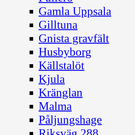
Gamla Uppsala
Gilltuna
Gnista gravfält
Husbyborg
Källstalöt
Kjula
Kränglan
Malma
Påljungshage
Riksväg 288