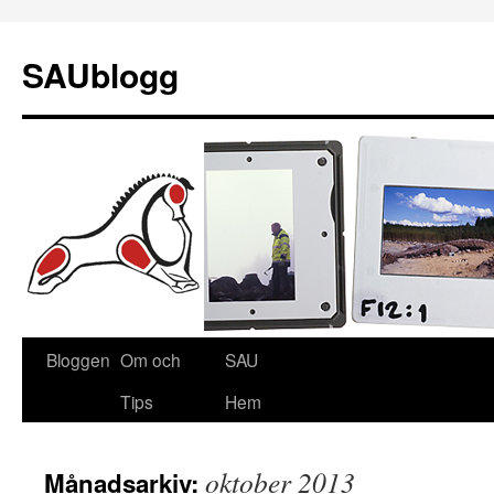
SAUblogg
Bloggen
Om och
SAU
Gå
Tips
Hem
till
innehåll
oktober 2013
Månadsarkiv: