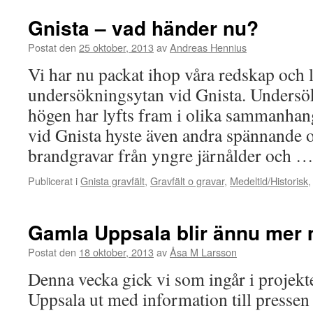
Gnista – vad händer nu?
Postat den
25 oktober, 2013
av
Andreas Hennius
Vi har nu packat ihop våra redskap och
undersökningsytan vid Gnista. Undersö
högen har lyfts fram i olika sammanha
vid Gnista hyste även andra spännande 
brandgravar från yngre järnålder och 
Publicerat i
Gnista gravfält
,
Gravfält o gravar
,
Medeltid/Historisk
Gamla Uppsala blir ännu mer
Postat den
18 oktober, 2013
av
Åsa M Larsson
Denna vecka gick vi som ingår i projek
Uppsala ut med information till press