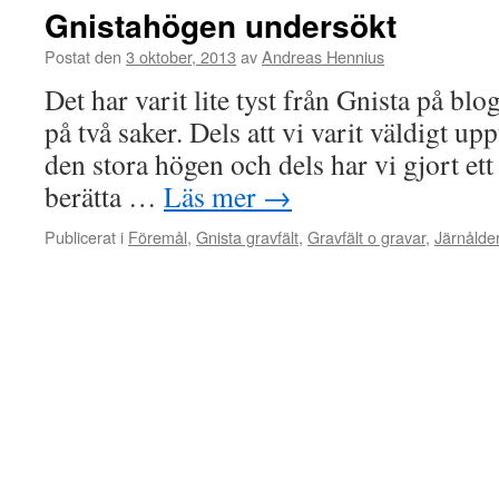
Gnistahögen undersökt
Postat den
3 oktober, 2013
av
Andreas Hennius
Det har varit lite tyst från Gnista på blo
på två saker. Dels att vi varit väldigt up
den stora högen och dels har vi gjort ett 
berätta …
Läs mer
→
Publicerat i
Föremål
,
Gnista gravfält
,
Gravfält o gravar
,
Järnålde