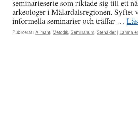
seminarieserie som riktade sig till ett n
arkeologer i Mälardalsregionen. Syftet v
informella seminarier och träffar …
Lä
Publicerat i
Allmänt
,
Metodik
,
Seminarium
,
Stenålder
|
Lämna e