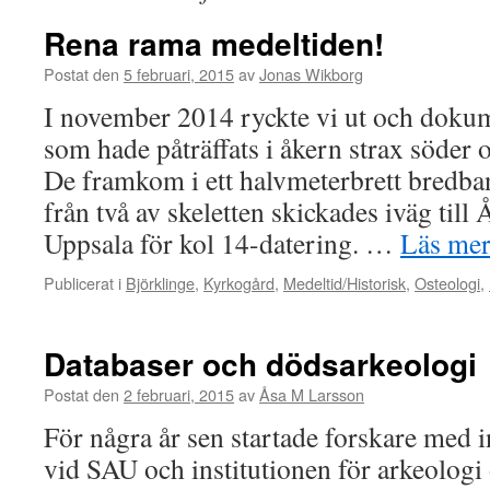
Rena rama medeltiden!
Postat den
5 februari, 2015
av
Jonas Wikborg
I november 2014 ryckte vi ut och dokum
som hade påträffats i åkern strax söder
De framkom i ett halvmeterbrett bredba
från två av skeletten skickades iväg till
Uppsala för kol 14-datering. …
Läs me
Publicerat i
Björklinge
,
Kyrkogård
,
Medeltid/Historisk
,
Osteologi
,
Databaser och dödsarkeologi
Postat den
2 februari, 2015
av
Åsa M Larsson
För några år sen startade forskare med i
vid SAU och institutionen för arkeologi 