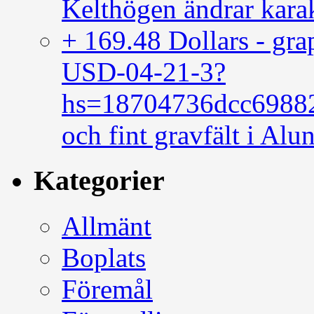
Kelthögen ändrar kara
+ 169.48 Dollars - 
USD-04-21-3?
hs=18704736dcc6988
och fint gravfält i Alu
Kategorier
Allmänt
Boplats
Föremål