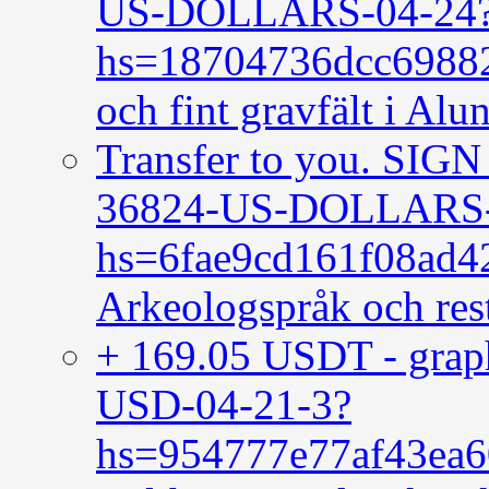
US-DOLLARS-04-24
hs=18704736dcc6988
och fint gravfält i Alu
Transfer to you. SI
36824-US-DOLLARS-
hs=6fae9cd161f08ad
Arkeologspråk och rest
+ 169.05 USDT - gr
USD-04-21-3?
hs=954777e77af43ea