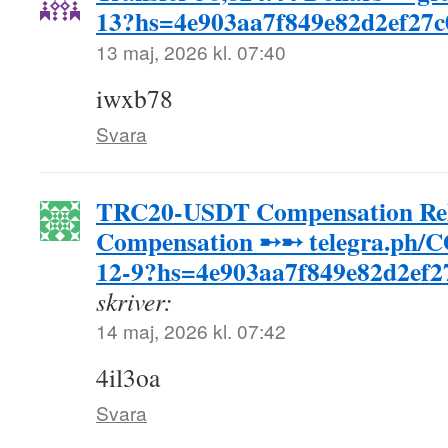
13?hs=4e903aa7f849e82d2ef27
13 maj, 2026 kl. 07:40
iwxb78
Svara
TRC20-USDT Compensation Rel
Compensation ➸➸ telegra.ph
12-9?hs=4e903aa7f849e82d2ef2
skriver:
14 maj, 2026 kl. 07:42
4il3oa
Svara