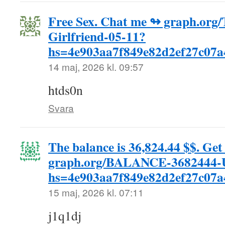
Free Sex. Chat me ↬ graph.org/
Girlfriend-05-11?
hs=4e903aa7f849e82d2ef27c07
14 maj, 2026 kl. 09:57
htds0n
Svara
The balance is 36,824.44 $$. Ge
graph.org/BALANCE-3682444-
hs=4e903aa7f849e82d2ef27c07
15 maj, 2026 kl. 07:11
j1q1dj