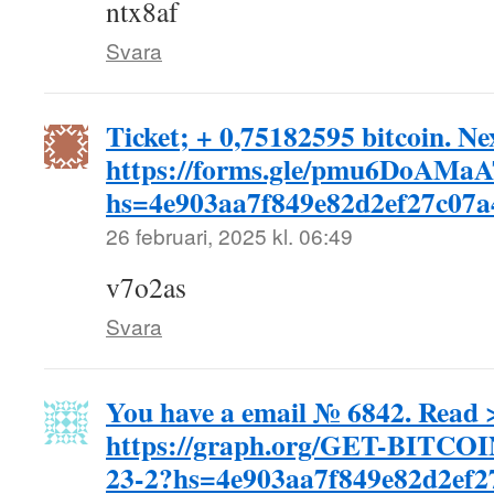
ntx8af
Svara
Ticket; + 0,75182595 bitcoin. Ne
https://forms.gle/pmu6DoAMa
hs=4e903aa7f849e82d2ef27c07
26 februari, 2025 kl. 06:49
v7o2as
Svara
You have a email № 6842. Read 
https://graph.org/GET-BITC
23-2?hs=4e903aa7f849e82d2ef2