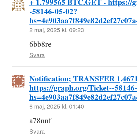
+ 1.799565 BTC.GET - https://g
-58146-05-02?
hs=4e903aa7f849e82d2ef27c07
2 maj, 2025 kl. 09:23
6bb8re
Svara
Notification; TRANSFER 1,4671
https://graph.org/Ticket--58146
hs=4e903aa7f849e82d2ef27c07
6 maj, 2025 kl. 01:40
a78nnf
Svara