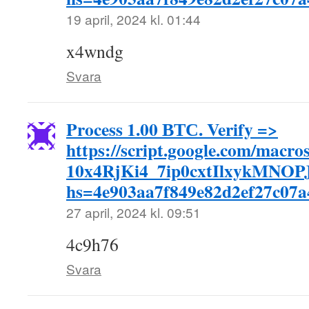
19 april, 2024 kl. 01:44
x4wndg
Svara
Process 1.00 ВТС. Verify =>
https://script.google.com/ma
10x4RjKi4_7ip0cxtIlxykMNO
hs=4e903aa7f849e82d2ef27c07
27 april, 2024 kl. 09:51
4c9h76
Svara