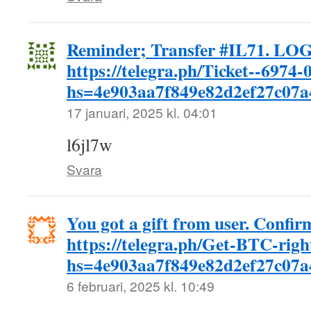
Reminder; Transfer #IL71. LOG
https://telegra.ph/Ticket--6974-
hs=4e903aa7f849e82d2ef27c07
17 januari, 2025 kl. 04:01
l6jl7w
Svara
You got a gift from user. Confir
https://telegra.ph/Get-BTC-rig
hs=4e903aa7f849e82d2ef27c07
6 februari, 2025 kl. 10:49