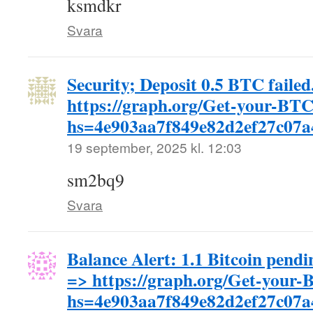
ksmdkr
Svara
Security; Deposit 0.5 BTC failed
https://graph.org/Get-your-BT
hs=4e903aa7f849e82d2ef27c07
19 september, 2025 kl. 12:03
sm2bq9
Svara
Balance Alert: 1.1 Bitcoin pendin
=> https://graph.org/Get-your
hs=4e903aa7f849e82d2ef27c07