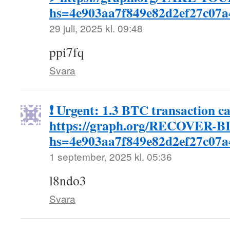
hs=4e903aa7f849e82d2ef27c07
29 juli, 2025 kl. 09:48
ppi7fq
Svara
❗ Urgent: 1.3 BTC transaction c
https://graph.org/RECOVER-B
hs=4e903aa7f849e82d2ef27c07
1 september, 2025 kl. 05:36
l8ndo3
Svara