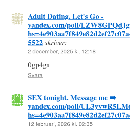
Adult Dating. Let's Go -
yandex.com/poll/LZW8GPQdJg
hs=4e903aa7f849e82d2ef27c07a
5522
skriver:
2 december, 2025 kl. 12:18
0gp4ga
Svara
SEX tonight. Message me ➡️
yandex.com/poll/UL3yvwR5L
hs=4e903aa7f849e82d2ef27c07
12 februari, 2026 kl. 02:35