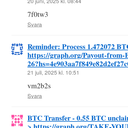
20 juni, 2025 kl. 08:44
7f0tw3
Svara
Reminder: Process 1.472072 BT
https://graph.org/Payout-from-
26?hs=4e903aa7f849e82d2ef27
21 juli, 2025 kl. 10:51
vm2b2s
Svara
BTC Transfer - 0.55 BTC unclaim
> https://graph.org/TAKE-YO