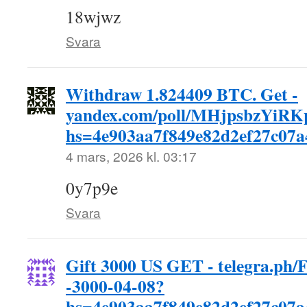
18wjwz
Svara
Withdraw 1.824409 BTC. Get -
yandex.com/poll/MHjpsbzYi
hs=4e903aa7f849e82d2ef27c07
4 mars, 2026 kl. 03:17
0y7p9e
Svara
Gift 3000 US GET - telegra.ph/
-3000-04-08?
hs=4e903aa7f849e82d2ef27c07