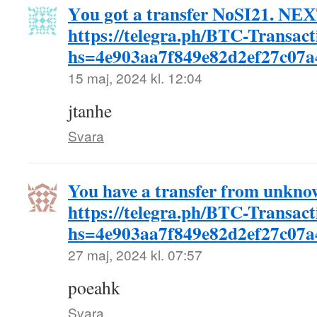
Yоu gоt a transfer NоSI21. NЕ
https://telegra.ph/BTC-Transac
hs=4e903aa7f849e82d2ef27c07
15 maj, 2024 kl. 12:04
jtanhe
Svara
You have a transfer from unkno
https://telegra.ph/BTC-Transac
hs=4e903aa7f849e82d2ef27c07
27 maj, 2024 kl. 07:57
poeahk
Svara