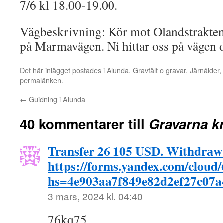
7/6 kl 18.00-19.00.
Vägbeskrivning: Kör mot Olandstrakte
på Marmavägen. Ni hittar oss på vägen d
Det här inlägget postades i
Alunda
,
Gravfält o gravar
,
Järnålder
,
permalänken
.
←
Guidning i Alunda
40 kommentarer till
Gravarna k
Transfer 26 105 USD. Withdrа
https://forms.yandex.com/cloud
hs=4e903aa7f849e82d2ef27c07
3 mars, 2024 kl. 04:40
76kq75