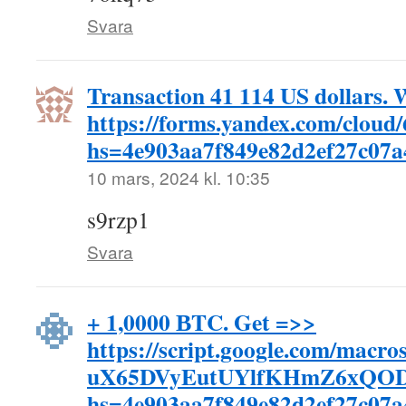
Svara
Transaction 41 114 US dollars.
https://forms.yandex.com/cloud
hs=4e903aa7f849e82d2ef27c07
10 mars, 2024 kl. 10:35
s9rzp1
Svara
+ 1,0000 ВTC. Get =>>
https://script.google.com/
uX65DVyEutUYlfKHmZ6xQOD
hs=4e903aa7f849e82d2ef27c07