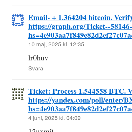
Email- + 1.364204 bitcoin. Verif
https://graph.org/Ticket--58146
hs=4e903aa7f849e82d2ef27c07
10 maj, 2025 kl. 12:35
lr0huv
Svara
Ticket: Process 1.544558 BTC. 
https://yandex.com/poll/enter
hs=4e903aa7f849e82d2ef27c07
4 juni, 2025 kl. 04:09
12uxm9