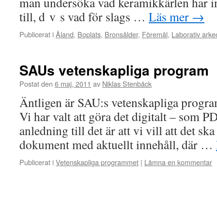
man undersöka vad keramikkärlen har in
till, d v s vad för slags …
Läs mer
→
Publicerat i
Åland
,
Boplats
,
Bronsålder
,
Föremål
,
Laborativ arke
SAUs vetenskapliga program
Postat den
6 maj, 2011
av
Niklas Stenbäck
Äntligen är SAU:s vetenskapliga program
Vi har valt att göra det digitalt – som 
anledning till det är att vi vill att det sk
dokument med aktuellt innehåll, där …
Publicerat i
Vetenskapliga programmet
|
Lämna en kommentar