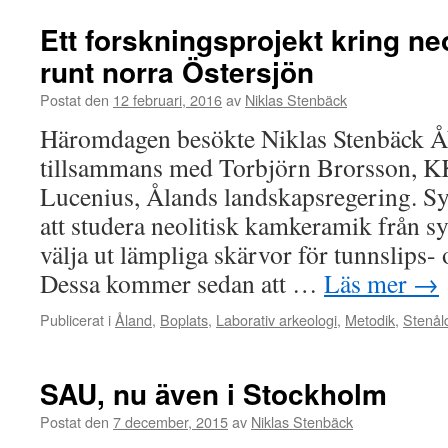
Ett forskningsprojekt kring ne
runt norra Östersjön
Postat den
12 februari, 2016
av
Niklas Stenbäck
Häromdagen besökte Niklas Stenbäck Åb
tillsammans med Torbjörn Brorsson, K
Lucenius, Ålands landskapsregering. Sy
att studera neolitisk kamkeramik från s
välja ut lämpliga skärvor för tunnslips-
Dessa kommer sedan att …
Läs mer
→
Publicerat i
Åland
,
Boplats
,
Laborativ arkeologi
,
Metodik
,
Stenål
SAU, nu även i Stockholm
Postat den
7 december, 2015
av
Niklas Stenbäck