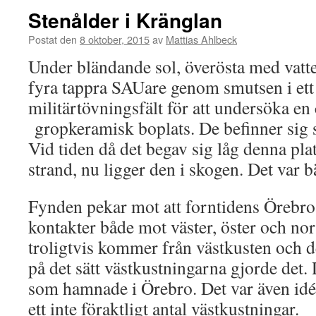
Stenålder i Kränglan
Postat den
8 oktober, 2015
av
Mattias Ahlbeck
Under bländande sol, överösta med vatte
fyra tappra SAUare genom smutsen i et
militärtövningsfält för att undersöka e
gropkeramisk boplats. De befinner sig 
Vid tiden då det begav sig låg denna pl
strand, nu ligger den i skogen. Det var 
Fynden pekar mot att forntidens Örebro
kontakter både mot väster, öster och nor
troligtvis kommer från västkusten och 
på det sätt västkustningarna gjorde det. 
som hamnade i Örebro. Det var även idé
ett inte föraktligt antal västkustningar.