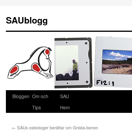
SAUblogg
Bloggen
Om och
SAU
Gå
Tips
Hem
till
innehåll
←
SAUs osteologer berättar om Gnista-benen