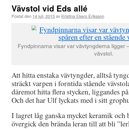
Vävstol vid Eds allé
Postat den
14 juli, 2015
av
Kristina Ekero Eriksson
Fyndpinnarna visar var vävtyngderna ligger 
vävstol.
Att hitta enstaka vävtyngder, alltså tyn
sträckt varpen i forntida stående vävstola
däremot hitta flera stycken, liggandes på 
Och det har Ulf lyckats med i sitt grophu
I lagret låg ganska mycket keramik och br
övergick den brända leran till att bli ”le