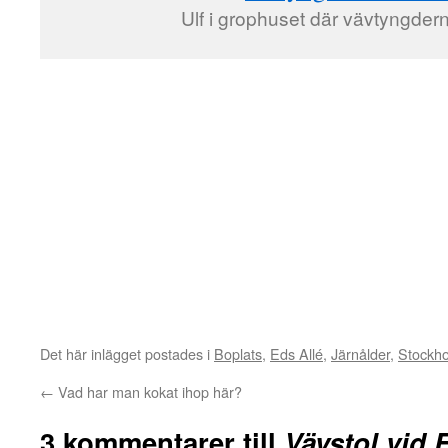
Ulf i grophuset där vävtyngdern
Det här inlägget postades i
Boplats
,
Eds Allé
,
Järnålder
,
Stockho
←
Vad har man kokat ihop här?
3 kommentarer till
Vävstol vid 