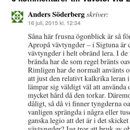
Anders Söderberg
skriver:
16 juli, 2015 kl. 12:34
Såna här frusna ögonblick är så fö
Apropå vävtyngder – i Sigtuna är de
vävtyngder i helt obränd lera. I d
brända har de som regel bränts oavs
Rimligen har de normalt använts o
att just den relativt kalkrika lera
lämpar sig väldigt väl att använda 
mycket hård då den torkar. Däremo
dåligt, så då vi finner tyngderna o
vanligen sprängda i några eller tus
ganska legio att det är i det skicke
vävtyngder? Jag tror att bruk av 