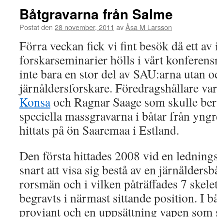
Båtgravarna från Salme
Postat den
28 november, 2011
av
Åsa M Larsson
Förra veckan fick vi fint besök då ett av 
forskarseminarier hölls i vårt konfere
inte bara en stor del av SAU:arna utan o
järnåldersforskare. Föredragshållare v
Konsa
och Ragnar Saage som skulle ber
speciella massgravarna i båtar från yng
hittats på ön Saaremaa i Estland.
Den första hittades 2008 vid en lednin
snart att visa sig bestå av en järnålders
rorsmän och i vilken påträffades 7 skele
begravts i närmast sittande position. I b
proviant och en uppsättning vapen som s