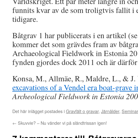
Världskriget. Ett par meter längre in oc
funnits kvar av de som troligtvis fallit i
tidigare.
Båtgrav 1 har publicerats i en artikel (
kommer det som grävdes fram av båtgra
Archaeological Fieldwork in Estonia 2
fynden gjordes dock 2011 och är därför
Konsa, M., Allmäe, R., Maldre, L., & J.
excavations of a Vendel era boat-grave 
Archeological Fieldwork in Estonia 20
Det här inlägget postades i
Gravfält o gravar
,
Järnålder
,
Semina
←
Skuvvie? – Nu vänder vi på sländtrissan igen!