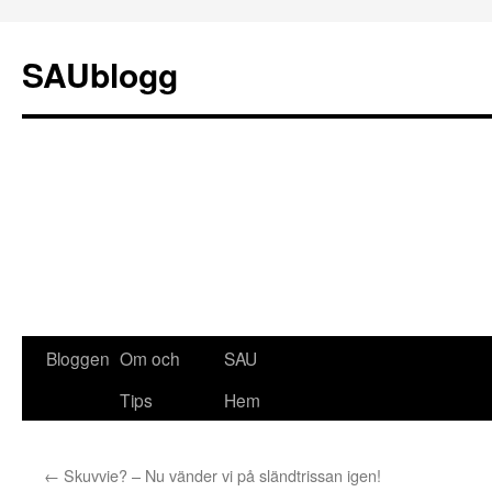
SAUblogg
Bloggen
Om och
SAU
Gå
Tips
Hem
till
innehåll
←
Skuvvie? – Nu vänder vi på sländtrissan igen!