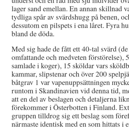
underst och en rad med sju individer ov
lager sand emellan. En annan skillnad va
tydliga spår av svärdshugg på benen, o
dessutom en pilspets i ena låret. Fyra 
bland de döda.
Med sig hade de fått ett 40-tal svärd (de
omfattande och medveten förstörelse), 50
samlade i koger), 15 sköldar vars sköldbu
kammar, slipstenar och över 200 spelpjä
båtgrav 1 var vapenuppsättningen mycket 
runtom i Skandinavien vid denna tid, m
att en del av beslagen och detaljerna lik
förekommer i Österbotten i Finland. Extr
gruppen tilldrog sig ett beslag som föref
närmaste identisk med en som hittats i e