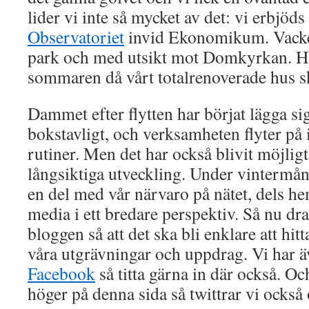
lider vi inte så mycket av det: vi erbjöd
Observatoriet
invid Ekonomikum. Vackert
park och med utsikt mot Domkyrkan. Här 
sommaren då vårt totalrenoverade hus sk
Dammet efter flytten har börjat lägga sig
bokstavligt, och verksamheten flyter på
rutiner. Men det har också blivit möjligt
långsiktiga utveckling. Under vintermån
en del med vår närvaro på nätet, dels he
media i ett bredare perspektiv. Så nu dra
bloggen så att det ska bli enklare att hi
våra utgrävningar och uppdrag. Vi har ä
Facebook
så titta gärna in där också. Oc
höger på denna sida så twittrar vi också