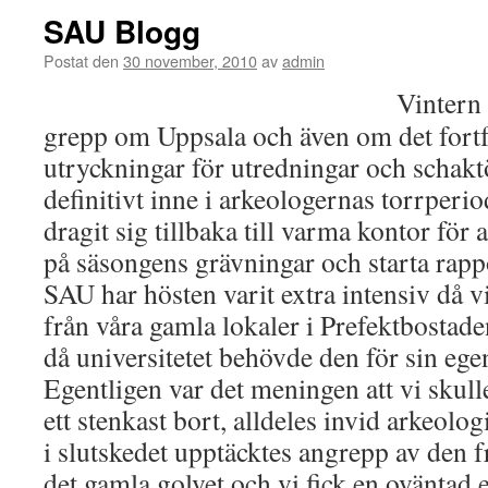
SAU Blogg
Postat den
30 november, 2010
av
admin
Vintern 
grepp om Uppsala och även om det fortf
utryckningar för utredningar och schakt
definitivt inne i arkeologernas torrperio
dragit sig tillbaka till varma kontor för 
på säsongens grävningar och starta rappo
SAU har hösten varit extra intensiv då v
från våra gamla lokaler i Prefektbostade
då universitetet behövde den för sin eg
Egentligen var det meningen att vi skulle 
ett stenkast bort, alldeles invid arkeolo
i slutskedet upptäcktes angrepp av den 
det gamla golvet och vi fick en oväntad 